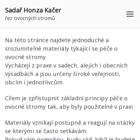
Přeskočit
Sadař Honza Kačer
na
řez ovocných stromů
obsah
Na této stránce najdete jednoduché a
srozumitelné materiály týkající se péče o
ovocné stromy.
Vycházejí z praxe v sadech, alejích i obecních
výsadbách a jsou určeny široké veřejnosti,
obcím i jednotlivcům.
Cílem je zpřístupnit základní principy péče o
ovocné stromy tak, aby byly použitelné v praxi
Materiály vznikají postupně a reagují na otázky
se kterými se často setkávám.
Pokud vám pomohou, budu rád, když je budete